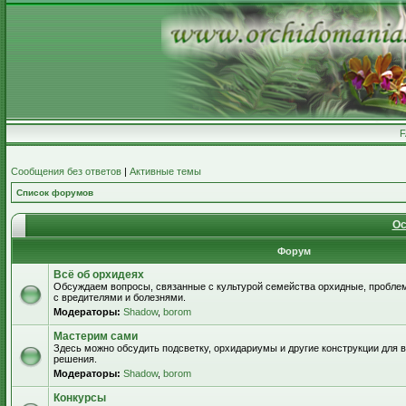
Сообщения без ответов
|
Активные темы
Список форумов
Ос
Форум
Всё об орхидеях
Обсуждаем вопросы, связанные с культурой семейства орхидные, пробле
с вредителями и болезнями.
Модераторы:
Shadow
,
borom
Мастерим сами
Здесь можно обсудить подсветку, орхидариумы и другие конструкции для
решения.
Модераторы:
Shadow
,
borom
Конкурсы