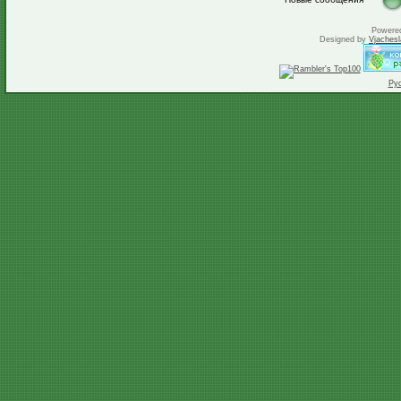
Powere
Designed by
Vjachesl
Ру