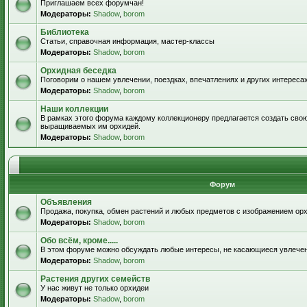
Приглашаем всех форумчан!
Модераторы:
Shadow
,
borom
Библиотека
Статьи, справочная информация, мастер-классы
Модераторы:
Shadow
,
borom
Орхидная беседка
Поговорим о нашем увлечении, поездках, впечатлениях и других интересах
Модераторы:
Shadow
,
borom
Наши коллекции
В рамках этого форума каждому коллекционеру предлагается создать свою
выращиваемых им орхидей.
Модераторы:
Shadow
,
borom
Форум
Объявления
Продажа, покупка, обмен растений и любых предметов с изображением орх
Модераторы:
Shadow
,
borom
Обо всём, кроме.....
В этом форуме можно обсуждать любые интересы, не касающиеся увлече
Модераторы:
Shadow
,
borom
Растения других семейств
У нас живут не только орхидеи
Модераторы:
Shadow
,
borom