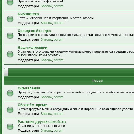
Приглашаем всех форумчан!
Модераторы:
Shadow
,
borom
Библиотека
Статьи, справочная информация, мастер-классы
Модераторы:
Shadow
,
borom
Орхидная беседка
Поговорим о нашем увлечении, поездках, впечатлениях и других интересах
Модераторы:
Shadow
,
borom
Наши коллекции
В рамках этого форума каждому коллекционеру предлагается создать свою
выращиваемых им орхидей.
Модераторы:
Shadow
,
borom
Форум
Объявления
Продажа, покупка, обмен растений и любых предметов с изображением орх
Модераторы:
Shadow
,
borom
Обо всём, кроме.....
В этом форуме можно обсуждать любые интересы, не касающиеся увлече
Модераторы:
Shadow
,
borom
Растения других семейств
У нас живут не только орхидеи
Модераторы:
Shadow
,
borom