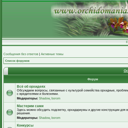
Сообщения без ответов
|
Активные темы
Список форумов
Ос
Форум
Всё об орхидеях
Обсуждаем вопросы, связанные с культурой семейства орхидные, пробле
с вредителями и болезнями.
Модераторы:
Shadow
,
borom
Мастерим сами
Здесь можно обсудить подсветку, орхидариумы и другие конструкции для
решения.
Модераторы:
Shadow
,
borom
Конкурсы