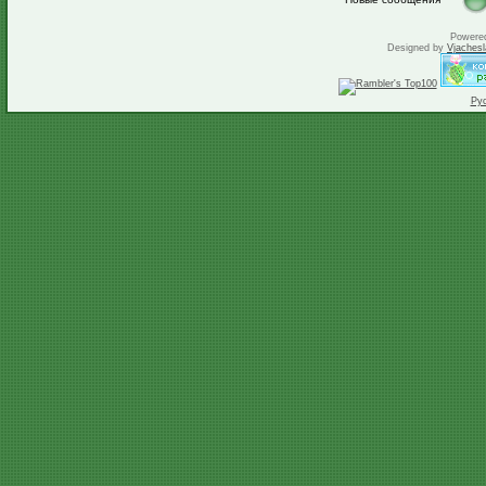
Powere
Designed by
Vjachesl
Ру