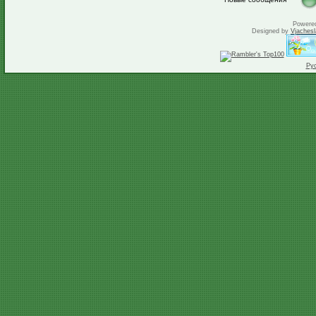
Powere
Designed by
Vjachesl
Ру