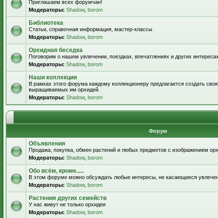
Приглашаем всех форумчан!
Модераторы:
Shadow
,
borom
Библиотека
Статьи, справочная информация, мастер-классы
Модераторы:
Shadow
,
borom
Орхидная беседка
Поговорим о нашем увлечении, поездках, впечатлениях и других интересах
Модераторы:
Shadow
,
borom
Наши коллекции
В рамках этого форума каждому коллекционеру предлагается создать свою
выращиваемых им орхидей.
Модераторы:
Shadow
,
borom
Форум
Объявления
Продажа, покупка, обмен растений и любых предметов с изображением орх
Модераторы:
Shadow
,
borom
Обо всём, кроме.....
В этом форуме можно обсуждать любые интересы, не касающиеся увлече
Модераторы:
Shadow
,
borom
Растения других семейств
У нас живут не только орхидеи
Модераторы:
Shadow
,
borom