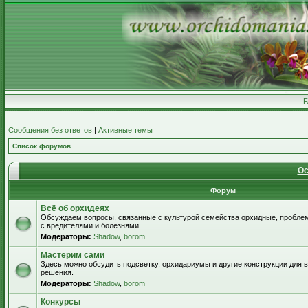
Сообщения без ответов
|
Активные темы
Список форумов
Ос
Форум
Всё об орхидеях
Обсуждаем вопросы, связанные с культурой семейства орхидные, пробле
с вредителями и болезнями.
Модераторы:
Shadow
,
borom
Мастерим сами
Здесь можно обсудить подсветку, орхидариумы и другие конструкции для
решения.
Модераторы:
Shadow
,
borom
Конкурсы