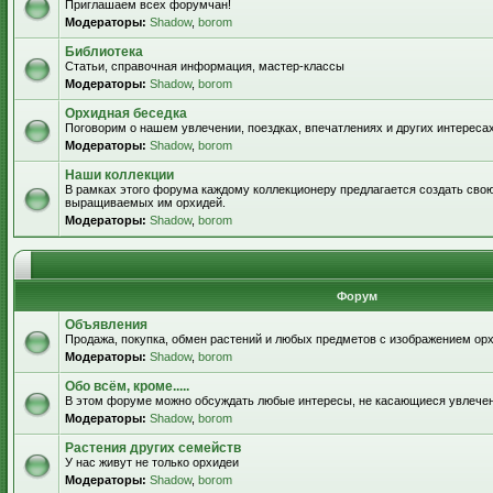
Приглашаем всех форумчан!
Модераторы:
Shadow
,
borom
Библиотека
Статьи, справочная информация, мастер-классы
Модераторы:
Shadow
,
borom
Орхидная беседка
Поговорим о нашем увлечении, поездках, впечатлениях и других интересах
Модераторы:
Shadow
,
borom
Наши коллекции
В рамках этого форума каждому коллекционеру предлагается создать свою
выращиваемых им орхидей.
Модераторы:
Shadow
,
borom
Форум
Объявления
Продажа, покупка, обмен растений и любых предметов с изображением орх
Модераторы:
Shadow
,
borom
Обо всём, кроме.....
В этом форуме можно обсуждать любые интересы, не касающиеся увлече
Модераторы:
Shadow
,
borom
Растения других семейств
У нас живут не только орхидеи
Модераторы:
Shadow
,
borom