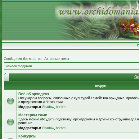
Сообщения без ответов
|
Активные темы
Список форумов
Ос
Форум
Всё об орхидеях
Обсуждаем вопросы, связанные с культурой семейства орхидные, пробле
с вредителями и болезнями.
Модераторы:
Shadow
,
borom
Мастерим сами
Здесь можно обсудить подсветку, орхидариумы и другие конструкции для
решения.
Модераторы:
Shadow
,
borom
Конкурсы