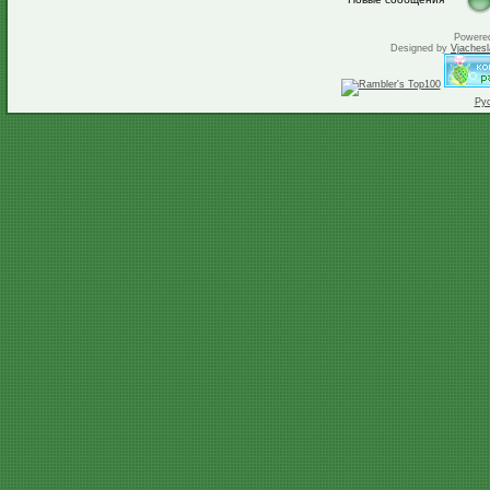
Powere
Designed by
Vjachesl
Ру