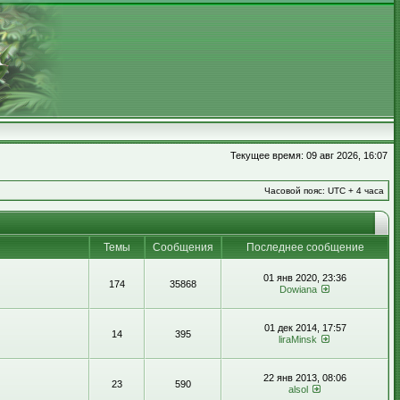
Текущее время: 09 авг 2026, 16:07
Часовой пояс: UTC + 4 часа
Темы
Сообщения
Последнее сообщение
01 янв 2020, 23:36
174
35868
Dowiana
01 дек 2014, 17:57
14
395
liraMinsk
22 янв 2013, 08:06
23
590
alsol