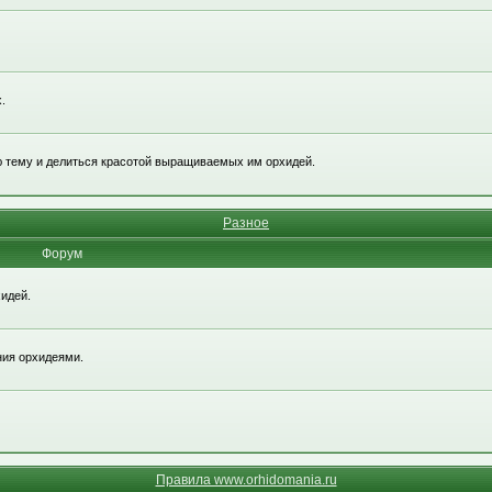
.
ю тему и делиться красотой выращиваемых им орхидей.
Разное
Форум
идей.
ния орхидеями.
Правила www.orhidomania.ru