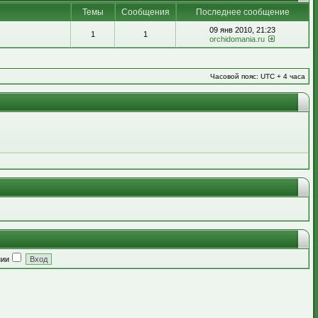
Темы
Сообщения
Последнее сообщение
09 янв 2010, 21:23
1
1
orchidomania.ru
Часовой пояс: UTC + 4 часа
нии