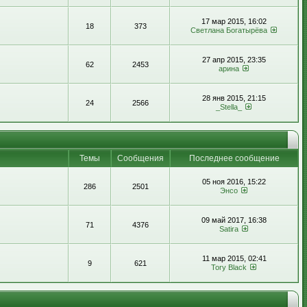
17 мар 2015, 16:02
18
373
Светлана Богатырёва
27 апр 2015, 23:35
62
2453
арина
28 янв 2015, 21:15
24
2566
_Stella_
Темы
Сообщения
Последнее сообщение
05 ноя 2016, 15:22
286
2501
Энсо
09 май 2017, 16:38
71
4376
Satira
11 мар 2015, 02:41
9
621
Tory Black