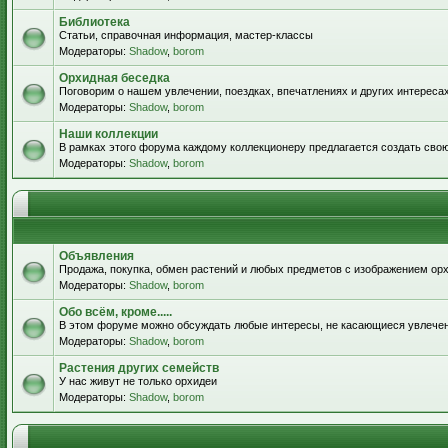
Библиотека
Статьи, справочная информация, мастер-классы
Модераторы:
Shadow
,
borom
Орхидная беседка
Поговорим о нашем увлечении, поездках, впечатлениях и других интересах
Модераторы:
Shadow
,
borom
Наши коллекции
В рамках этого форума каждому коллекционеру предлагается создать сво
Модераторы:
Shadow
,
borom
Объявления
Продажа, покупка, обмен растений и любых предметов с изображением орх
Модераторы:
Shadow
,
borom
Обо всём, кроме.....
В этом форуме можно обсуждать любые интересы, не касающиеся увлече
Модераторы:
Shadow
,
borom
Растения других семейств
У нас живут не только орхидеи
Модераторы:
Shadow
,
borom