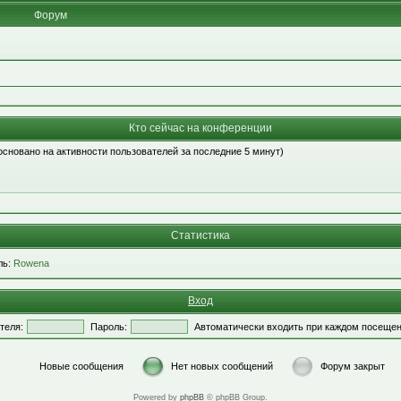
Форум
Кто сейчас на конференции
 (основано на активности пользователей за последние 5 минут)
Статистика
ль:
Rowena
Вход
теля:
Пароль:
Автоматически входить при каждом посеще
Новые сообщения
Нет новых сообщений
Форум закрыт
Powered by
phpBB
© phpBB Group.