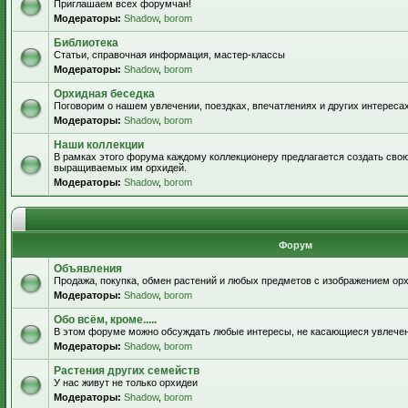
Приглашаем всех форумчан!
Модераторы:
Shadow
,
borom
Библиотека
Статьи, справочная информация, мастер-классы
Модераторы:
Shadow
,
borom
Орхидная беседка
Поговорим о нашем увлечении, поездках, впечатлениях и других интересах
Модераторы:
Shadow
,
borom
Наши коллекции
В рамках этого форума каждому коллекционеру предлагается создать свою
выращиваемых им орхидей.
Модераторы:
Shadow
,
borom
Форум
Объявления
Продажа, покупка, обмен растений и любых предметов с изображением орх
Модераторы:
Shadow
,
borom
Обо всём, кроме.....
В этом форуме можно обсуждать любые интересы, не касающиеся увлече
Модераторы:
Shadow
,
borom
Растения других семейств
У нас живут не только орхидеи
Модераторы:
Shadow
,
borom