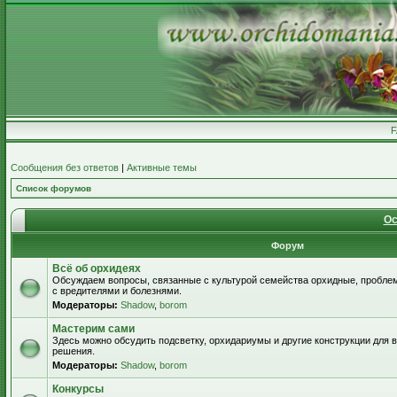
Сообщения без ответов
|
Активные темы
Список форумов
Ос
Форум
Всё об орхидеях
Обсуждаем вопросы, связанные с культурой семейства орхидные, пробле
с вредителями и болезнями.
Модераторы:
Shadow
,
borom
Мастерим сами
Здесь можно обсудить подсветку, орхидариумы и другие конструкции для
решения.
Модераторы:
Shadow
,
borom
Конкурсы