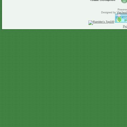
Powere
Designed by
Vjachesl
Ру