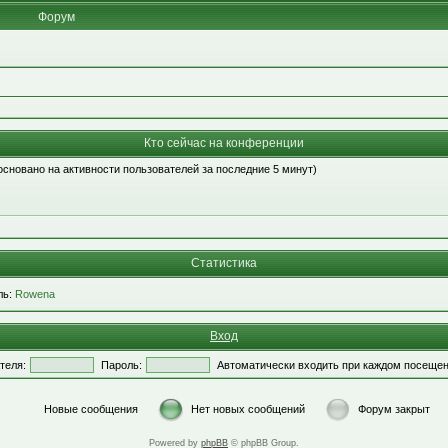
Форум
Кто сейчас на конференции
 (основано на активности пользователей за последние 5 минут)
Статистика
ль:
Rowena
Вход
теля:
Пароль:
Автоматически входить при каждом посеще
Новые сообщения
Нет новых сообщений
Форум закрыт
Powered by
phpBB
© phpBB Group.