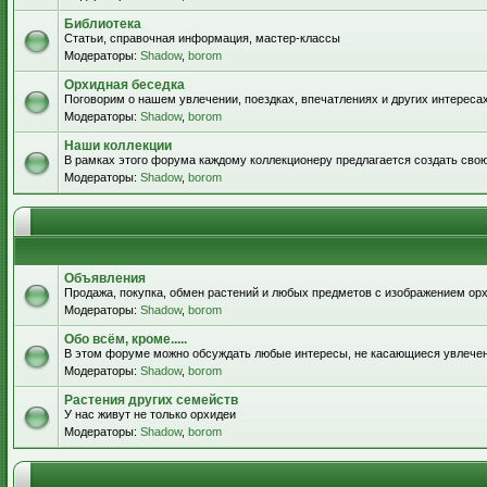
Библиотека
Статьи, справочная информация, мастер-классы
Модераторы:
Shadow
,
borom
Орхидная беседка
Поговорим о нашем увлечении, поездках, впечатлениях и других интересах
Модераторы:
Shadow
,
borom
Наши коллекции
В рамках этого форума каждому коллекционеру предлагается создать сво
Модераторы:
Shadow
,
borom
Объявления
Продажа, покупка, обмен растений и любых предметов с изображением орх
Модераторы:
Shadow
,
borom
Обо всём, кроме.....
В этом форуме можно обсуждать любые интересы, не касающиеся увлече
Модераторы:
Shadow
,
borom
Растения других семейств
У нас живут не только орхидеи
Модераторы:
Shadow
,
borom