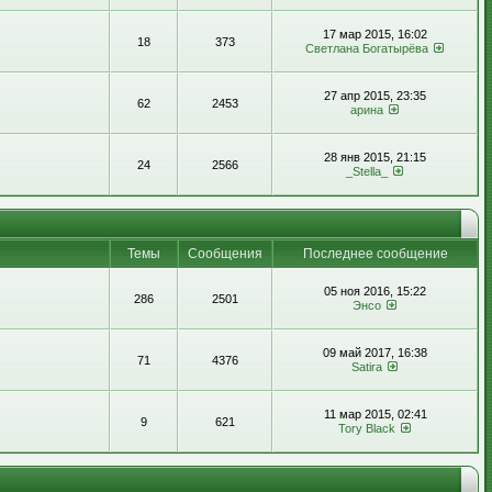
17 мар 2015, 16:02
18
373
Светлана Богатырёва
27 апр 2015, 23:35
62
2453
арина
28 янв 2015, 21:15
24
2566
_Stella_
Темы
Сообщения
Последнее сообщение
05 ноя 2016, 15:22
286
2501
Энсо
09 май 2017, 16:38
71
4376
Satira
11 мар 2015, 02:41
9
621
Tory Black