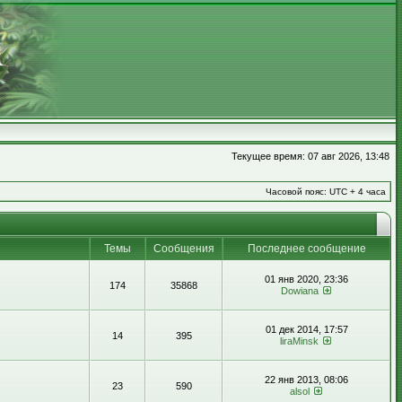
Текущее время: 07 авг 2026, 13:48
Часовой пояс: UTC + 4 часа
Темы
Сообщения
Последнее сообщение
01 янв 2020, 23:36
174
35868
Dowiana
01 дек 2014, 17:57
14
395
liraMinsk
22 янв 2013, 08:06
23
590
alsol