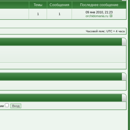
Темы
Сообщения
Последнее сообщение
09 янв 2010, 21:23
1
1
orchidomania.ru
Часовой пояс: UTC + 4 часа
нии