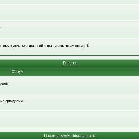
.
ю тему и делиться красотой выращиваемых им орхидей.
Разное
Форум
идей.
ния орхидеями.
Правила www.orhidomania.ru