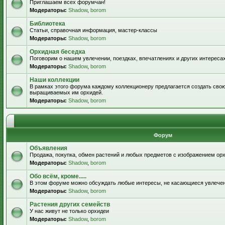
Приглашаем всех форумчан!
Модераторы:
Shadow
,
borom
Библиотека
Статьи, справочная информация, мастер-классы
Модераторы:
Shadow
,
borom
Орхидная беседка
Поговорим о нашем увлечении, поездках, впечатлениях и других интересах
Модераторы:
Shadow
,
borom
Наши коллекции
В рамках этого форума каждому коллекционеру предлагается создать свою
выращиваемых им орхидей.
Модераторы:
Shadow
,
borom
Форум
Объявления
Продажа, покупка, обмен растений и любых предметов с изображением орх
Модераторы:
Shadow
,
borom
Обо всём, кроме.....
В этом форуме можно обсуждать любые интересы, не касающиеся увлече
Модераторы:
Shadow
,
borom
Растения других семейств
У нас живут не только орхидеи
Модераторы:
Shadow
,
borom