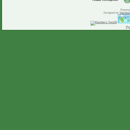
Powere
Designed by
Vjachesl
Ру