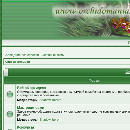
Сообщения без ответов
|
Активные темы
Список форумов
Ос
Форум
Всё об орхидеях
Обсуждаем вопросы, связанные с культурой семейства орхидные, пробле
с вредителями и болезнями.
Модераторы:
Shadow
,
borom
Мастерим сами
Здесь можно обсудить подсветку, орхидариумы и другие конструкции для
решения.
Модераторы:
Shadow
,
borom
Конкурсы