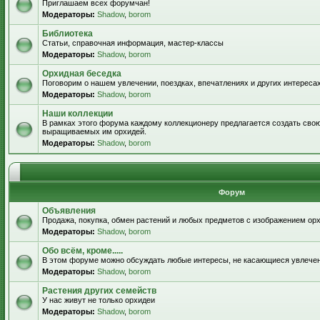
Приглашаем всех форумчан!
Модераторы:
Shadow
,
borom
Библиотека
Статьи, справочная информация, мастер-классы
Модераторы:
Shadow
,
borom
Орхидная беседка
Поговорим о нашем увлечении, поездках, впечатлениях и других интересах
Модераторы:
Shadow
,
borom
Наши коллекции
В рамках этого форума каждому коллекционеру предлагается создать свою
выращиваемых им орхидей.
Модераторы:
Shadow
,
borom
Форум
Объявления
Продажа, покупка, обмен растений и любых предметов с изображением орх
Модераторы:
Shadow
,
borom
Обо всём, кроме.....
В этом форуме можно обсуждать любые интересы, не касающиеся увлече
Модераторы:
Shadow
,
borom
Растения других семейств
У нас живут не только орхидеи
Модераторы:
Shadow
,
borom