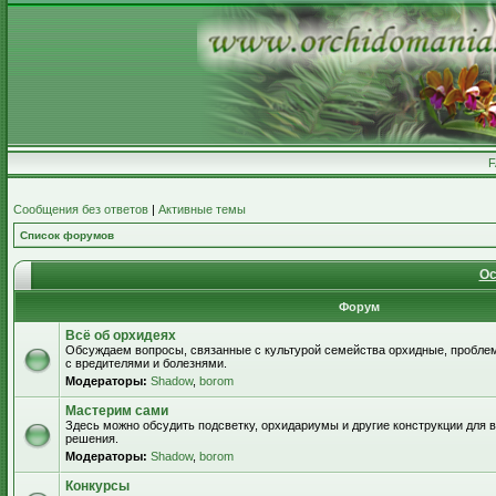
Сообщения без ответов
|
Активные темы
Список форумов
Ос
Форум
Всё об орхидеях
Обсуждаем вопросы, связанные с культурой семейства орхидные, пробле
с вредителями и болезнями.
Модераторы:
Shadow
,
borom
Мастерим сами
Здесь можно обсудить подсветку, орхидариумы и другие конструкции для
решения.
Модераторы:
Shadow
,
borom
Конкурсы