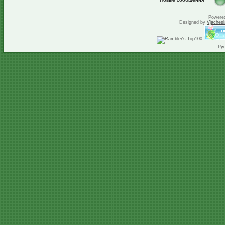
Powere
Designed by
Vjachesl
Ру