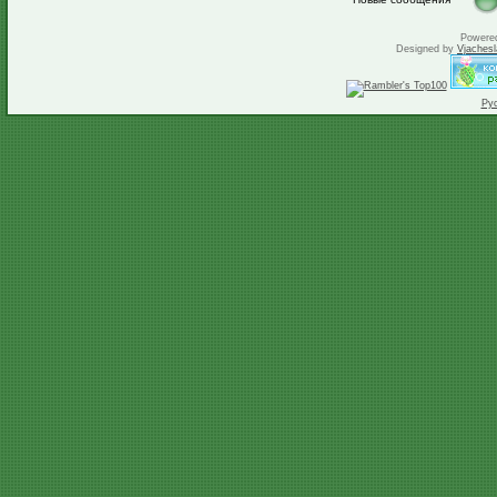
Powere
Designed by
Vjachesl
Ру