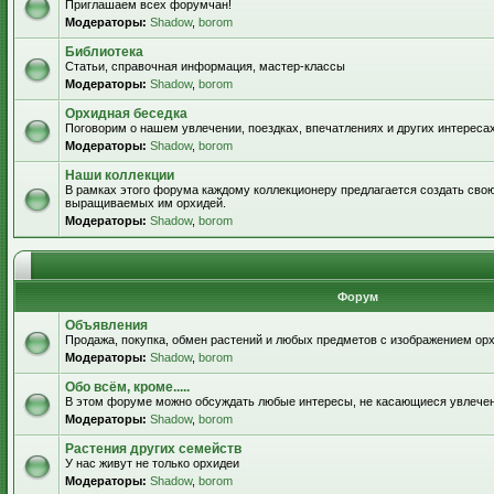
Приглашаем всех форумчан!
Модераторы:
Shadow
,
borom
Библиотека
Статьи, справочная информация, мастер-классы
Модераторы:
Shadow
,
borom
Орхидная беседка
Поговорим о нашем увлечении, поездках, впечатлениях и других интересах
Модераторы:
Shadow
,
borom
Наши коллекции
В рамках этого форума каждому коллекционеру предлагается создать свою
выращиваемых им орхидей.
Модераторы:
Shadow
,
borom
Форум
Объявления
Продажа, покупка, обмен растений и любых предметов с изображением орх
Модераторы:
Shadow
,
borom
Обо всём, кроме.....
В этом форуме можно обсуждать любые интересы, не касающиеся увлече
Модераторы:
Shadow
,
borom
Растения других семейств
У нас живут не только орхидеи
Модераторы:
Shadow
,
borom