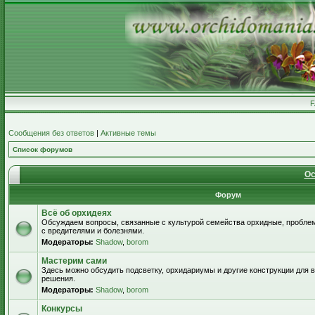
Сообщения без ответов
|
Активные темы
Список форумов
Ос
Форум
Всё об орхидеях
Обсуждаем вопросы, связанные с культурой семейства орхидные, пробле
с вредителями и болезнями.
Модераторы:
Shadow
,
borom
Мастерим сами
Здесь можно обсудить подсветку, орхидариумы и другие конструкции для
решения.
Модераторы:
Shadow
,
borom
Конкурсы