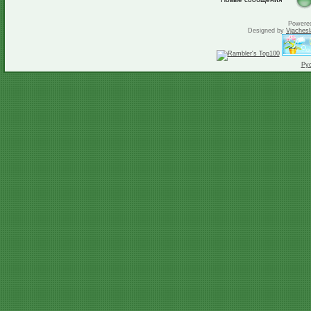
Powere
Designed by
Vjachesl
Ру