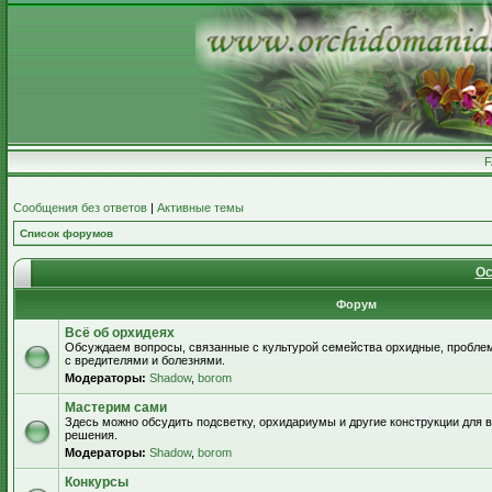
Сообщения без ответов
|
Активные темы
Список форумов
Ос
Форум
Всё об орхидеях
Обсуждаем вопросы, связанные с культурой семейства орхидные, пробле
с вредителями и болезнями.
Модераторы:
Shadow
,
borom
Мастерим сами
Здесь можно обсудить подсветку, орхидариумы и другие конструкции для
решения.
Модераторы:
Shadow
,
borom
Конкурсы