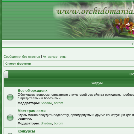
Сообщения без ответов
|
Активные темы
Список форумов
Ос
Форум
Всё об орхидеях
Обсуждаем вопросы, связанные с культурой семейства орхидные, пробле
с вредителями и болезнями.
Модераторы:
Shadow
,
borom
Мастерим сами
Здесь можно обсудить подсветку, орхидариумы и другие конструкции для
решения.
Модераторы:
Shadow
,
borom
Конкурсы