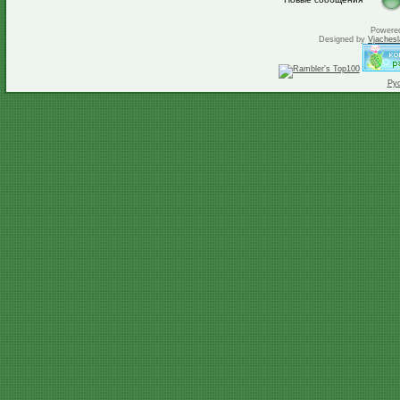
Powere
Designed by
Vjachesl
Ру