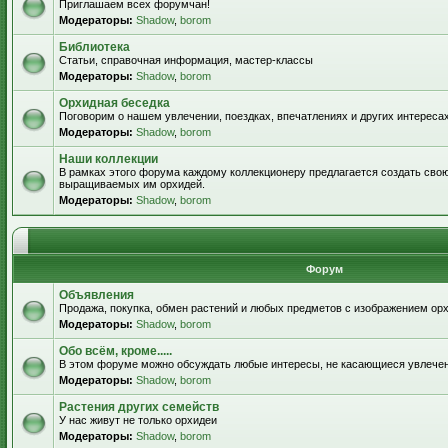
Приглашаем всех форумчан!
Модераторы:
Shadow
,
borom
Библиотека
Статьи, справочная информация, мастер-классы
Модераторы:
Shadow
,
borom
Орхидная беседка
Поговорим о нашем увлечении, поездках, впечатлениях и других интересах
Модераторы:
Shadow
,
borom
Наши коллекции
В рамках этого форума каждому коллекционеру предлагается создать свою
выращиваемых им орхидей.
Модераторы:
Shadow
,
borom
Форум
Объявления
Продажа, покупка, обмен растений и любых предметов с изображением орх
Модераторы:
Shadow
,
borom
Обо всём, кроме.....
В этом форуме можно обсуждать любые интересы, не касающиеся увлече
Модераторы:
Shadow
,
borom
Растения других семейств
У нас живут не только орхидеи
Модераторы:
Shadow
,
borom