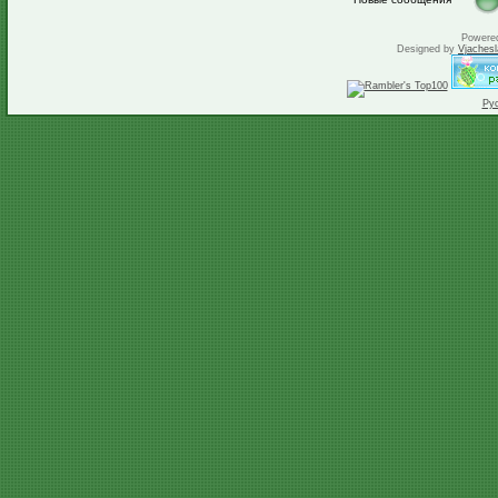
Powere
Designed by
Vjachesl
Ру