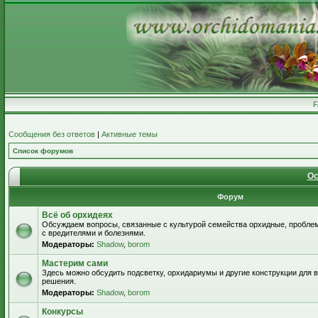
Сообщения без ответов
|
Активные темы
Список форумов
Ос
Форум
Всё об орхидеях
Обсуждаем вопросы, связанные с культурой семейства орхидные, пробле
с вредителями и болезнями.
Модераторы:
Shadow
,
borom
Мастерим сами
Здесь можно обсудить подсветку, орхидариумы и другие конструкции для
решения.
Модераторы:
Shadow
,
borom
Конкурсы