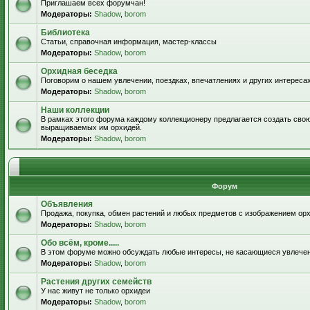
Приглашаем всех форумчан!
Модераторы:
Shadow
,
borom
Библиотека
Статьи, справочная информация, мастер-классы
Модераторы:
Shadow
,
borom
Орхидная беседка
Поговорим о нашем увлечении, поездках, впечатлениях и других интересах
Модераторы:
Shadow
,
borom
Наши коллекции
В рамках этого форума каждому коллекционеру предлагается создать свою
выращиваемых им орхидей.
Модераторы:
Shadow
,
borom
Форум
Объявления
Продажа, покупка, обмен растений и любых предметов с изображением орх
Модераторы:
Shadow
,
borom
Обо всём, кроме.....
В этом форуме можно обсуждать любые интересы, не касающиеся увлече
Модераторы:
Shadow
,
borom
Растения других семейств
У нас живут не только орхидеи
Модераторы:
Shadow
,
borom