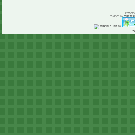
Powere
Designed by
Vjachesl
Ру