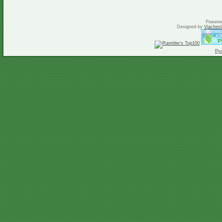
Powere
Designed by
Vjachesl
Ру