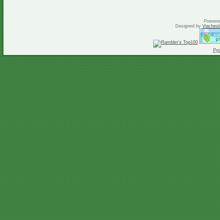
Powere
Designed by
Vjachesl
Ру