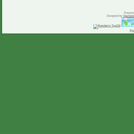
Powere
Designed by
Vjachesl
Ру