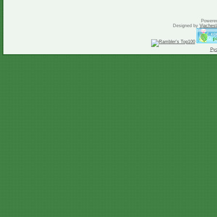
Powere
Designed by
Vjachesl
Ру