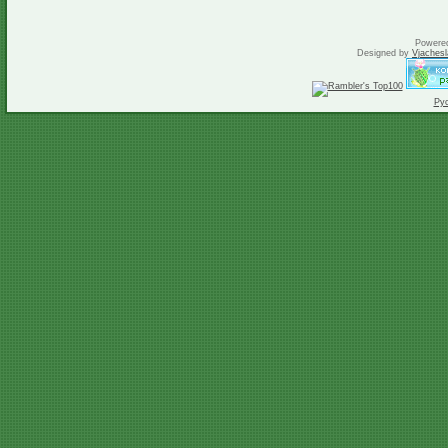
Powere
Designed by
Vjachesl
Ру