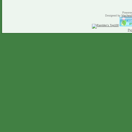
Powere
Designed by
Vjachesl
Ру