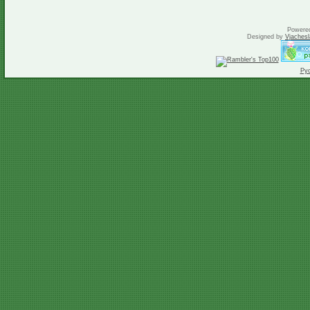
Powere
Designed by
Vjachesl
Ру