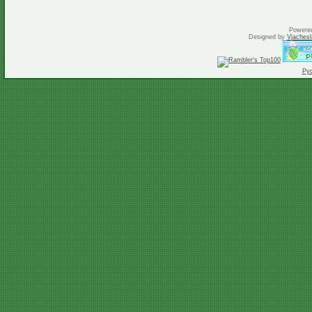
Powere
Designed by
Vjachesl
Ру