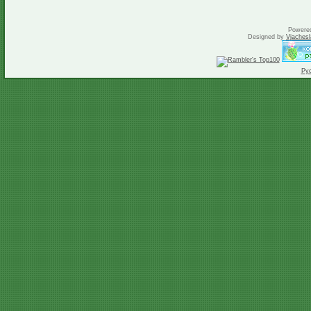
Powere
Designed by
Vjachesl
Ру