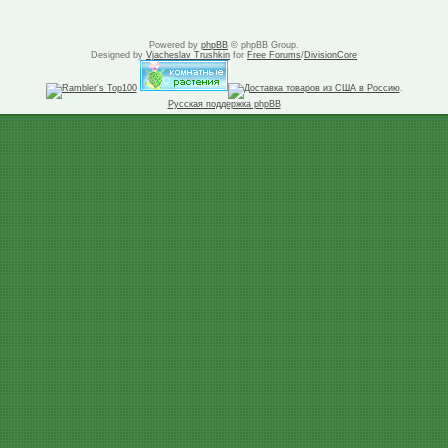
Powered by
phpBB
© phpBB Group.
Designed by
Vjacheslav Trushkin
for
Free Forums
/
DivisionCore
.
Русская поддержка phpBB