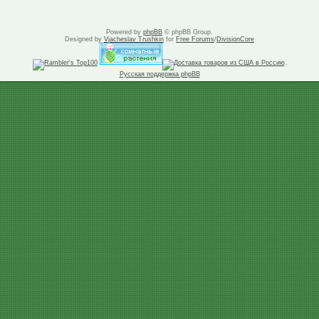
Powered by
phpBB
© phpBB Group.
Designed by
Vjacheslav Trushkin
for
Free Forums
/
DivisionCore
.
Русская поддержка phpBB