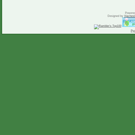
Powere
Designed by
Vjachesl
Ру