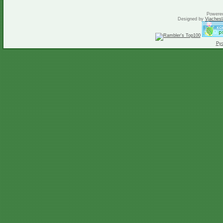
Powere
Designed by
Vjachesl
Ру