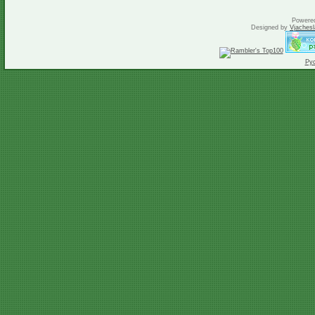
Powere
Designed by
Vjachesl
Ру