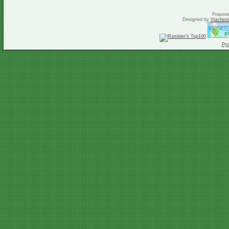
Powere
Designed by
Vjachesl
Ру