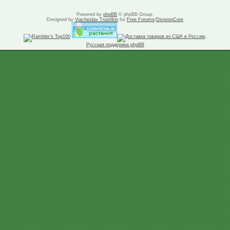
Powered by
phpBB
© phpBB Group.
Designed by
Vjacheslav Trushkin
for
Free Forums
/
DivisionCore
.
Русская поддержка phpBB