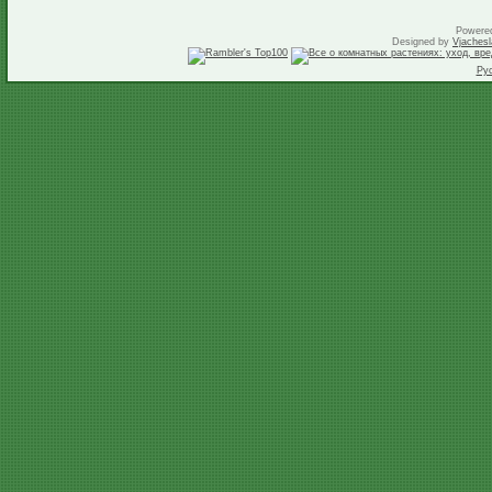
Powere
Designed by
Vjachesl
Ру