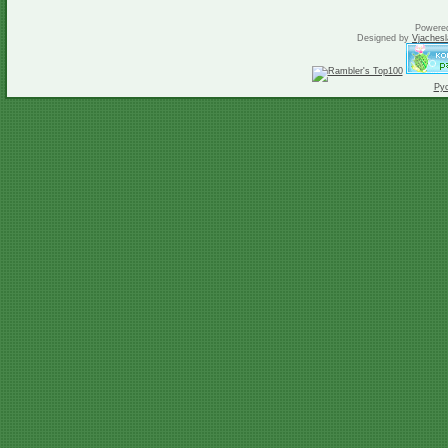
Powere
Designed by
Vjachesl
Ру