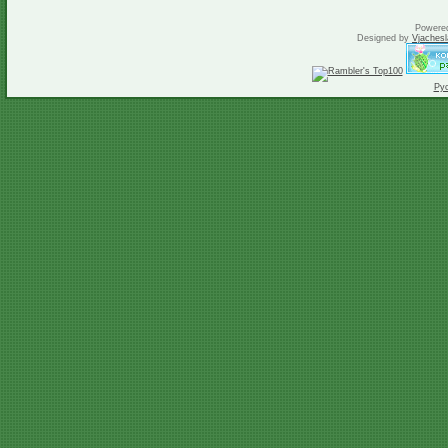
Powere
Designed by
Vjachesl
Ру