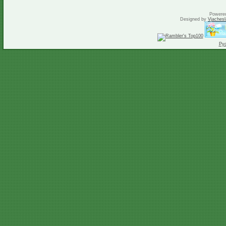
Powere
Designed by
Vjachesl
Ру