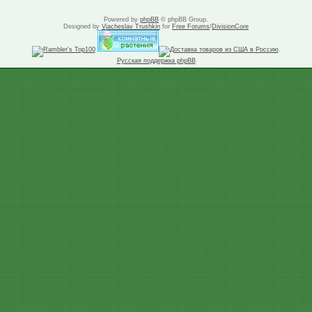
Powered by
phpBB
© phpBB Group.
Designed by
Vjacheslav Trushkin
for
Free Forums
/
DivisionCore
.
Русская поддержка phpBB