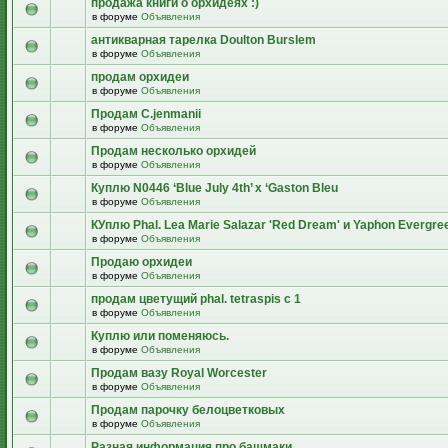
продажа книги о орхидеях :)
в форуме
Объявления
антикварная тарелка Doulton Burslem
в форуме
Объявления
продам орхидеи
в форуме
Объявления
Продам C.jenmanii
в форуме
Объявления
Продам несколько орхидей
в форуме
Объявления
Куплю N0446 ‘Blue July 4th’ x ‘Gaston Bleu
в форуме
Объявления
КУплю Phal. Lea Marie Salazar 'Red Dream' и Yaphon Evergre
в форуме
Объявления
Продаю орхидеи
в форуме
Объявления
продам цветущий рhal. tetraspis с 1
в форуме
Объявления
Куплю или поменяюсь.
в форуме
Объявления
Продам вазу Royal Worcester
в форуме
Объявления
Продам парочку белоцветковых
в форуме
Объявления
Разная информация про башмаки