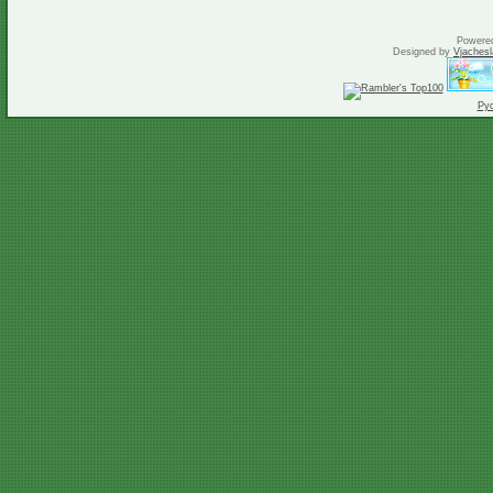
Powere
Designed by
Vjachesl
Ру