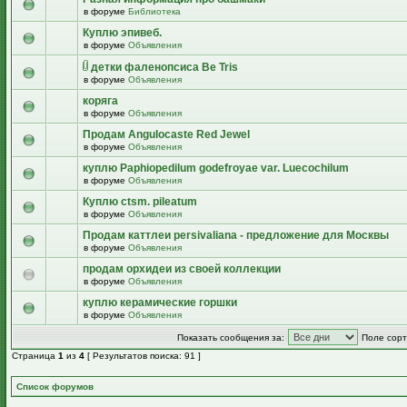
в форуме
Библиотека
Куплю эпивеб.
в форуме
Объявления
детки фаленопсиса Be Tris
в форуме
Объявления
коряга
в форуме
Объявления
Продам Angulocaste Red Jewel
в форуме
Объявления
куплю Paphiopedilum godefroyae var. Luecochilum
в форуме
Объявления
Куплю ctsm. pileatum
в форуме
Объявления
Продам каттлеи persivaliana - предложение для Москвы
в форуме
Объявления
продам орхидеи из своей коллекции
в форуме
Объявления
куплю керамические горшки
в форуме
Объявления
Показать сообщения за:
Поле сорт
Страница
1
из
4
[ Результатов поиска: 91 ]
Список форумов