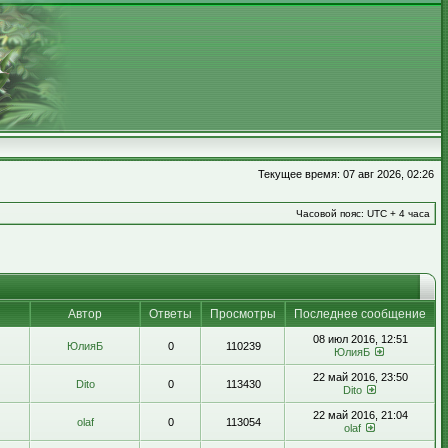
Текущее время: 07 авг 2026, 02:26
Часовой пояс: UTC + 4 часа
Автор
Ответы
Просмотры
Последнее сообщение
08 июл 2016, 12:51
ЮлияБ
0
110239
ЮлияБ
22 май 2016, 23:50
Dito
0
113430
Dito
22 май 2016, 21:04
olaf
0
113054
olaf