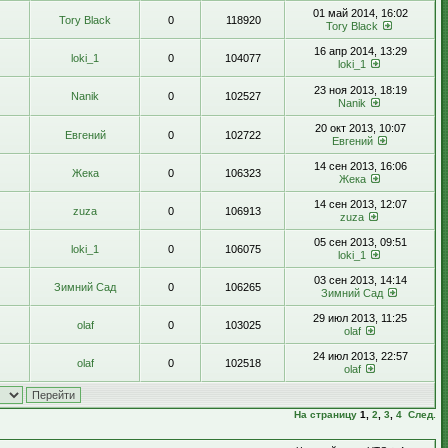
01 май 2014, 16:02
Tory Black
0
118920
Tory Black
16 апр 2014, 13:29
loki_1
0
104077
loki_1
23 ноя 2013, 18:19
Nanik
0
102527
Nanik
20 окт 2013, 10:07
Евгений
0
102722
Евгений
14 сен 2013, 16:06
Жека
0
106323
Жека
14 сен 2013, 12:07
zuza
0
106913
zuza
05 сен 2013, 09:51
loki_1
0
106075
loki_1
03 сен 2013, 14:14
Зимний Сад
0
106265
Зимний Сад
29 июл 2013, 11:25
olaf
0
103025
olaf
24 июл 2013, 22:57
olaf
0
102518
olaf
На страницу
1
,
2
,
3
,
4
След.