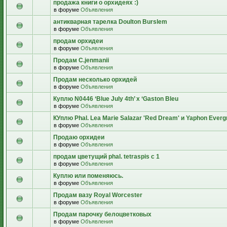
продажа книги о орхидеях :)
в форуме
Объявления
антикварная тарелка Doulton Burslem
в форуме
Объявления
продам орхидеи
в форуме
Объявления
Продам C.jenmanii
в форуме
Объявления
Продам несколько орхидей
в форуме
Объявления
Куплю N0446 ‘Blue July 4th’ x ‘Gaston Bleu
в форуме
Объявления
КУплю Phal. Lea Marie Salazar 'Red Dream' и Yaphon Everg
в форуме
Объявления
Продаю орхидеи
в форуме
Объявления
продам цветущий рhal. tetraspis с 1
в форуме
Объявления
Куплю или поменяюсь.
в форуме
Объявления
Продам вазу Royal Worcester
в форуме
Объявления
Продам парочку белоцветковых
в форуме
Объявления