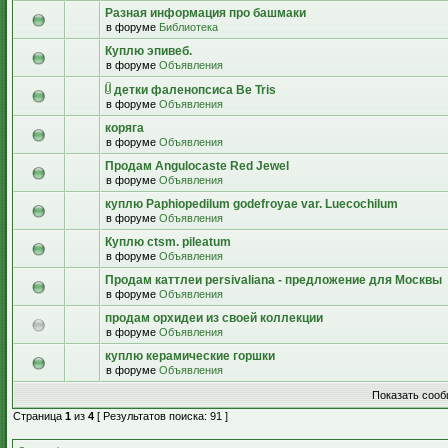
Разная информация про башмаки
в форуме
Библиотека
Куплю эпивеб.
в форуме
Объявления
детки фаленопсиса Be Tris
в форуме
Объявления
коряга
в форуме
Объявления
Продам Angulocaste Red Jewel
в форуме
Объявления
куплю Paphiopedilum godefroyae var. Luecochilum
в форуме
Объявления
Куплю ctsm. pileatum
в форуме
Объявления
Продам каттлеи persivaliana - предложение для Москвы
в форуме
Объявления
продам орхидеи из своей коллекции
в форуме
Объявления
куплю керамические горшки
в форуме
Объявления
Показать сооб
Страница
1
из
4
[ Результатов поиска: 91 ]