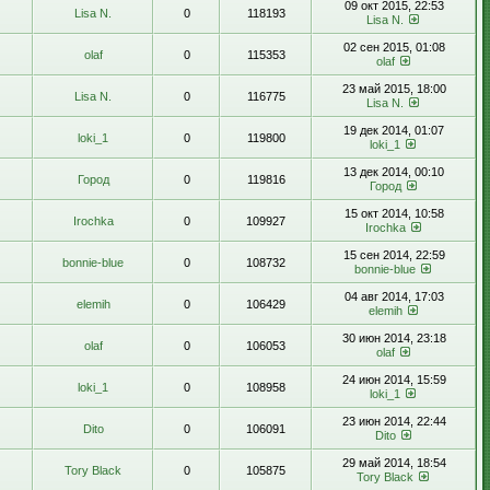
09 окт 2015, 22:53
Lisa N.
0
118193
Lisa N.
02 сен 2015, 01:08
olaf
0
115353
olaf
23 май 2015, 18:00
Lisa N.
0
116775
Lisa N.
19 дек 2014, 01:07
loki_1
0
119800
loki_1
13 дек 2014, 00:10
Город
0
119816
Город
15 окт 2014, 10:58
Irochka
0
109927
Irochka
15 сен 2014, 22:59
bonnie-blue
0
108732
bonnie-blue
04 авг 2014, 17:03
elemih
0
106429
elemih
30 июн 2014, 23:18
olaf
0
106053
olaf
24 июн 2014, 15:59
loki_1
0
108958
loki_1
23 июн 2014, 22:44
Dito
0
106091
Dito
29 май 2014, 18:54
Tory Black
0
105875
Tory Black