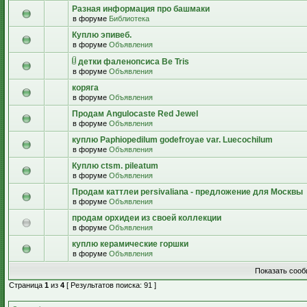
Разная информация про башмаки
в форуме
Библиотека
Куплю эпивеб.
в форуме
Объявления
детки фаленопсиса Be Tris
в форуме
Объявления
коряга
в форуме
Объявления
Продам Angulocaste Red Jewel
в форуме
Объявления
куплю Paphiopedilum godefroyae var. Luecochilum
в форуме
Объявления
Куплю ctsm. pileatum
в форуме
Объявления
Продам каттлеи persivaliana - предложение для Москвы
в форуме
Объявления
продам орхидеи из своей коллекции
в форуме
Объявления
куплю керамические горшки
в форуме
Объявления
Показать сооб
Страница
1
из
4
[ Результатов поиска: 91 ]