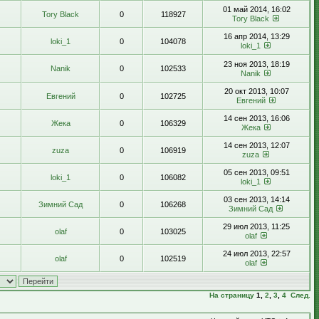
01 май 2014, 16:02
Tory Black
0
118927
Tory Black
16 апр 2014, 13:29
loki_1
0
104078
loki_1
23 ноя 2013, 18:19
Nanik
0
102533
Nanik
20 окт 2013, 10:07
Евгений
0
102725
Евгений
14 сен 2013, 16:06
Жека
0
106329
Жека
14 сен 2013, 12:07
zuza
0
106919
zuza
05 сен 2013, 09:51
loki_1
0
106082
loki_1
03 сен 2013, 14:14
Зимний Сад
0
106268
Зимний Сад
29 июл 2013, 11:25
olaf
0
103025
olaf
24 июл 2013, 22:57
olaf
0
102519
olaf
На страницу
1
,
2
,
3
,
4
След.