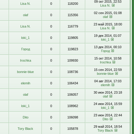
09 окт 2015, 22:53
Lisa N.
0
118200
Lisa N.
02 сен 2015, 01:08
olaf
0
115356
olaf
23 май 2015, 18:00
Lisa N.
0
116779
Lisa N.
19 дек 2014, 01:07
loki_1
0
119805
loki_1
13 дек 2014, 00:10
Город
0
119823
Город
15 окт 2014, 10:58
Irochka
0
109930
Irochka
15 сен 2014, 22:59
bonnie-blue
0
108736
bonnie-blue
04 авг 2014, 17:03
elemih
0
106434
elemih
30 июн 2014, 23:18
olaf
0
106057
olaf
24 июн 2014, 15:59
loki_1
0
108962
loki_1
23 июн 2014, 22:44
Dito
0
106098
Dito
29 май 2014, 18:54
Tory Black
0
105878
Tory Black