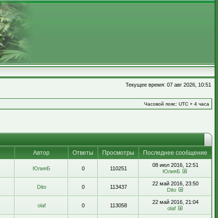
Текущее время: 07 авг 2026, 10:51
Часовой пояс: UTC + 4 часа
Автор
Ответы
Просмотры
Последнее сообщение
08 июл 2016, 12:51
ЮлияБ
0
110251
ЮлияБ
22 май 2016, 23:50
Dito
0
113437
Dito
22 май 2016, 21:04
olaf
0
113058
olaf