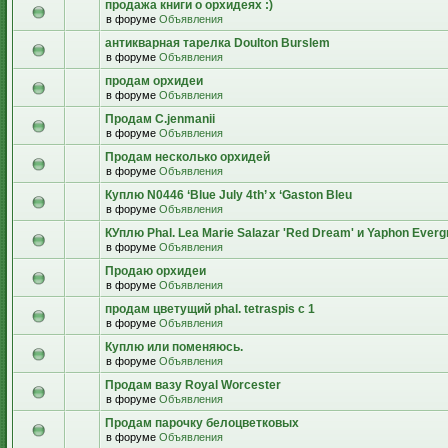
продажа книги о орхидеях :)
в форуме
Объявления
антикварная тарелка Doulton Burslem
в форуме
Объявления
продам орхидеи
в форуме
Объявления
Продам C.jenmanii
в форуме
Объявления
Продам несколько орхидей
в форуме
Объявления
Куплю N0446 ‘Blue July 4th’ x ‘Gaston Bleu
в форуме
Объявления
КУплю Phal. Lea Marie Salazar 'Red Dream' и Yaphon Everg
в форуме
Объявления
Продаю орхидеи
в форуме
Объявления
продам цветущий рhal. tetraspis с 1
в форуме
Объявления
Куплю или поменяюсь.
в форуме
Объявления
Продам вазу Royal Worcester
в форуме
Объявления
Продам парочку белоцветковых
в форуме
Объявления