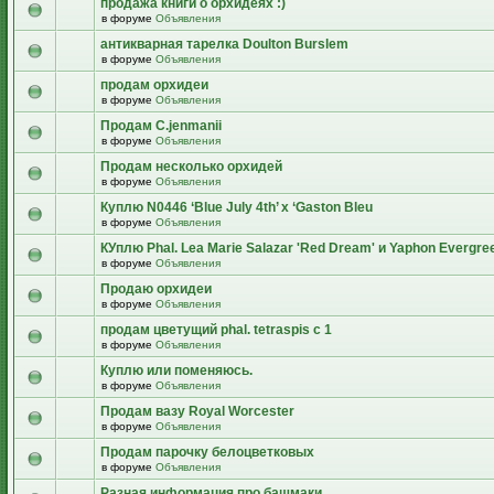
продажа книги о орхидеях :)
в форуме
Объявления
антикварная тарелка Doulton Burslem
в форуме
Объявления
продам орхидеи
в форуме
Объявления
Продам C.jenmanii
в форуме
Объявления
Продам несколько орхидей
в форуме
Объявления
Куплю N0446 ‘Blue July 4th’ x ‘Gaston Bleu
в форуме
Объявления
КУплю Phal. Lea Marie Salazar 'Red Dream' и Yaphon Evergre
в форуме
Объявления
Продаю орхидеи
в форуме
Объявления
продам цветущий рhal. tetraspis с 1
в форуме
Объявления
Куплю или поменяюсь.
в форуме
Объявления
Продам вазу Royal Worcester
в форуме
Объявления
Продам парочку белоцветковых
в форуме
Объявления
Разная информация про башмаки