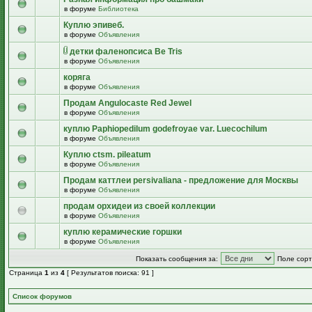
в форуме
Библиотека
Куплю эпивеб.
в форуме
Объявления
детки фаленопсиса Be Tris
в форуме
Объявления
коряга
в форуме
Объявления
Продам Angulocaste Red Jewel
в форуме
Объявления
куплю Paphiopedilum godefroyae var. Luecochilum
в форуме
Объявления
Куплю ctsm. pileatum
в форуме
Объявления
Продам каттлеи persivaliana - предложение для Москвы
в форуме
Объявления
продам орхидеи из своей коллекции
в форуме
Объявления
куплю керамические горшки
в форуме
Объявления
Показать сообщения за:
Поле сорт
Страница
1
из
4
[ Результатов поиска: 91 ]
Список форумов