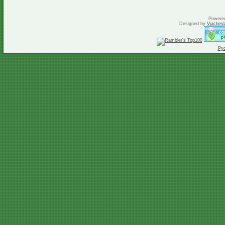
Powere
Designed by
Vjachesl
Ру