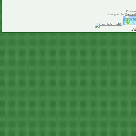
Powere
Designed by
Vjachesl
Ру