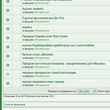
в форуме
Библиотека
Куплю эпивеб.
в форуме
Объявления
детки фаленопсиса Be Tris
в форуме
Объявления
коряга
в форуме
Объявления
Продам Angulocaste Red Jewel
в форуме
Объявления
куплю Paphiopedilum godefroyae var. Luecochilum
в форуме
Объявления
Куплю ctsm. pileatum
в форуме
Объявления
Продам каттлеи persivaliana - предложение для Москвы
в форуме
Объявления
продам орхидеи из своей коллекции
в форуме
Объявления
куплю керамические горшки
в форуме
Объявления
Показать сообщения за:
Поле сорт
Страница
1
из
4
[ Результатов поиска: 91 ]
Список форумов