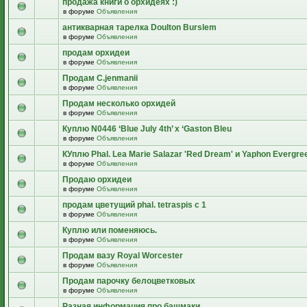
продажа книги о орхидеях :)
в форуме
Объявления
антикварная тарелка Doulton Burslem
в форуме
Объявления
продам орхидеи
в форуме
Объявления
Продам C.jenmanii
в форуме
Объявления
Продам несколько орхидей
в форуме
Объявления
Куплю N0446 ‘Blue July 4th’ x ‘Gaston Bleu
в форуме
Объявления
КУплю Phal. Lea Marie Salazar 'Red Dream' и Yaphon Evergre
в форуме
Объявления
Продаю орхидеи
в форуме
Объявления
продам цветущий рhal. tetraspis с 1
в форуме
Объявления
Куплю или поменяюсь.
в форуме
Объявления
Продам вазу Royal Worcester
в форуме
Объявления
Продам парочку белоцветковых
в форуме
Объявления
Разная информация про башмаки