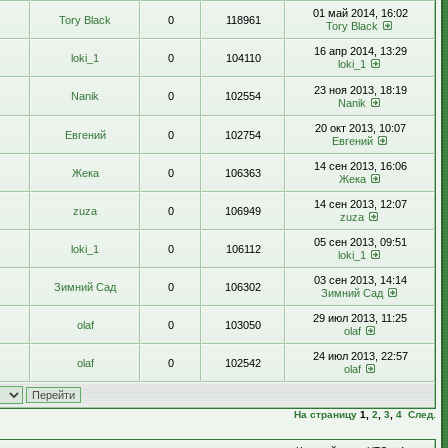
01 май 2014, 16:02
Tory Black
0
118961
Tory Black
16 апр 2014, 13:29
loki_1
0
104110
loki_1
23 ноя 2013, 18:19
Nanik
0
102554
Nanik
20 окт 2013, 10:07
Евгений
0
102754
Евгений
14 сен 2013, 16:06
Жека
0
106363
Жека
14 сен 2013, 12:07
zuza
0
106949
zuza
05 сен 2013, 09:51
loki_1
0
106112
loki_1
03 сен 2013, 14:14
Зимний Сад
0
106302
Зимний Сад
29 июл 2013, 11:25
olaf
0
103050
olaf
24 июл 2013, 22:57
olaf
0
102542
olaf
На страницу
1
,
2
,
3
,
4
След.