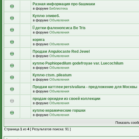
Разная информация про башмаки
в форуме
Библиотека
Куплю эпивеб.
в форуме
Объявления
детки фаленопсиса Be Tris
в форуме
Объявления
коряга
в форуме
Объявления
Продам Angulocaste Red Jewel
в форуме
Объявления
куплю Paphiopedilum godefroyae var. Luecochilum
в форуме
Объявления
Куплю ctsm. pileatum
в форуме
Объявления
Продам каттлеи persivaliana - предложение для Москвы
в форуме
Объявления
продам орхидеи из своей коллекции
в форуме
Объявления
куплю керамические горшки
в форуме
Объявления
Показать сооб
Страница
1
из
4
[ Результатов поиска: 91 ]