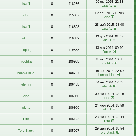
09 окт 2015, 22:53
Lisa N.
0
118236
Lisa N.
02 сен 2015, 01:08
olaf
0
115387
olaf
23 май 2015, 18:00
Lisa N.
0
116808
Lisa N.
19 дек 2014, 01:07
loki_1
0
119832
loki_1
13 дек 2014, 00:10
Город
0
119858
Город
15 окт 2014, 10:58
Irochka
0
109955
Irochka
15 сен 2014, 22:59
bonnie-blue
0
108764
bonnie-blue
04 авг 2014, 17:03
elemih
0
106455
elemih
30 июн 2014, 23:18
olaf
0
106080
olaf
24 июн 2014, 15:59
loki_1
0
108988
loki_1
23 июн 2014, 22:44
Dito
0
106123
Dito
29 май 2014, 18:54
Tory Black
0
105907
Tory Black