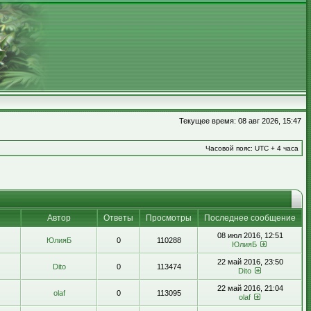
Текущее время: 08 авг 2026, 15:47
Часовой пояс: UTC + 4 часа
Автор
Ответы
Просмотры
Последнее сообщение
08 июл 2016, 12:51
ЮлияБ
0
110288
ЮлияБ
22 май 2016, 23:50
Dito
0
113474
Dito
22 май 2016, 21:04
olaf
0
113095
olaf