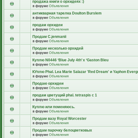
продажа книги о орхидеях :)
в форуме
Объявления
антикварная тарелка Doulton Burslem
в форуме
Объявления
продам орхидеи
в форуме
Объявления
Продам C.jenmanii
в форуме
Объявления
Продам несколько орхидей
в форуме
Объявления
Куплю N0446 ‘Blue July 4th’ x ‘Gaston Bleu
в форуме
Объявления
КУплю Phal. Lea Marie Salazar 'Red Dream' и Yaphon Everg
в форуме
Объявления
Продаю орхидеи
в форуме
Объявления
продам цветущий рhal. tetraspis с 1
в форуме
Объявления
Куплю или поменяюсь.
в форуме
Объявления
Продам вазу Royal Worcester
в форуме
Объявления
Продам парочку белоцветковых
в форуме
Объявления