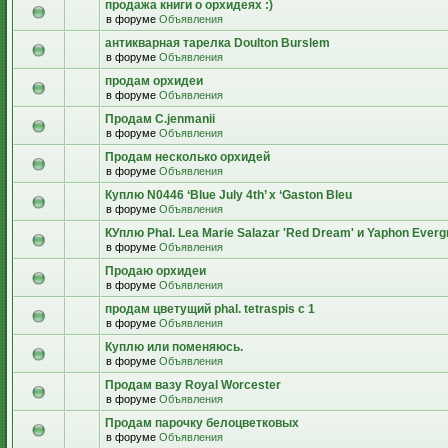
продажа книги о орхидеях :)
в форуме
Объявления
антикварная тарелка Doulton Burslem
в форуме
Объявления
продам орхидеи
в форуме
Объявления
Продам C.jenmanii
в форуме
Объявления
Продам несколько орхидей
в форуме
Объявления
Куплю N0446 ‘Blue July 4th’ x ‘Gaston Bleu
в форуме
Объявления
КУплю Phal. Lea Marie Salazar 'Red Dream' и Yaphon Everg
в форуме
Объявления
Продаю орхидеи
в форуме
Объявления
продам цветущий рhal. tetraspis с 1
в форуме
Объявления
Куплю или поменяюсь.
в форуме
Объявления
Продам вазу Royal Worcester
в форуме
Объявления
Продам парочку белоцветковых
в форуме
Объявления