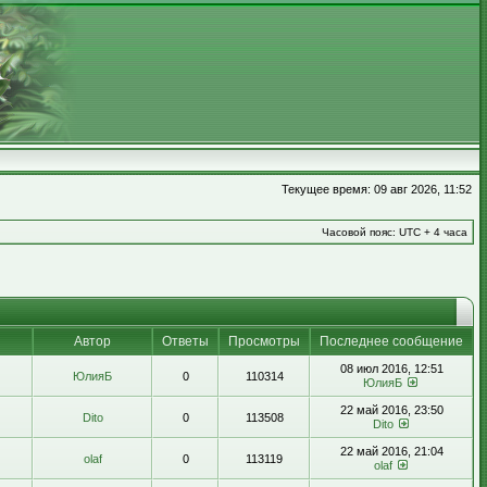
Текущее время: 09 авг 2026, 11:52
Часовой пояс: UTC + 4 часа
Автор
Ответы
Просмотры
Последнее сообщение
08 июл 2016, 12:51
ЮлияБ
0
110314
ЮлияБ
22 май 2016, 23:50
Dito
0
113508
Dito
22 май 2016, 21:04
olaf
0
113119
olaf