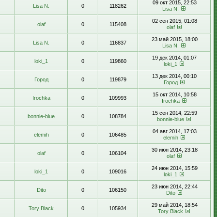
09 окт 2015, 22:53
Lisa N.
0
118262
Lisa N.
02 сен 2015, 01:08
olaf
0
115408
olaf
23 май 2015, 18:00
Lisa N.
0
116837
Lisa N.
19 дек 2014, 01:07
loki_1
0
119860
loki_1
13 дек 2014, 00:10
Город
0
119879
Город
15 окт 2014, 10:58
Irochka
0
109993
Irochka
15 сен 2014, 22:59
bonnie-blue
0
108784
bonnie-blue
04 авг 2014, 17:03
elemih
0
106485
elemih
30 июн 2014, 23:18
olaf
0
106104
olaf
24 июн 2014, 15:59
loki_1
0
109016
loki_1
23 июн 2014, 22:44
Dito
0
106150
Dito
29 май 2014, 18:54
Tory Black
0
105934
Tory Black