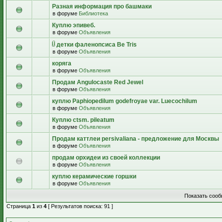
Разная информация про башмаки
в форуме
Библиотека
Куплю эпивеб.
в форуме
Объявления
детки фаленопсиса Be Tris
в форуме
Объявления
коряга
в форуме
Объявления
Продам Angulocaste Red Jewel
в форуме
Объявления
куплю Paphiopedilum godefroyae var. Luecochilum
в форуме
Объявления
Куплю ctsm. pileatum
в форуме
Объявления
Продам каттлеи persivaliana - предложение для Москвы
в форуме
Объявления
продам орхидеи из своей коллекции
в форуме
Объявления
куплю керамические горшки
в форуме
Объявления
Показать сооб
Страница
1
из
4
[ Результатов поиска: 91 ]