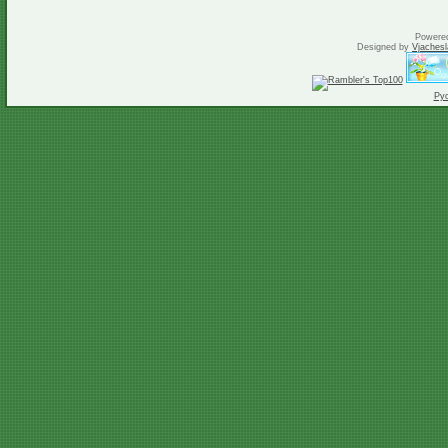
Powere
Designed by
Vjachesl
Ру