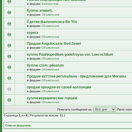
в форуме
Библиотека
Куплю эпивеб.
в форуме
Объявления
детки фаленопсиса Be Tris
в форуме
Объявления
коряга
в форуме
Объявления
Продам Angulocaste Red Jewel
в форуме
Объявления
куплю Paphiopedilum godefroyae var. Luecochilum
в форуме
Объявления
Куплю ctsm. pileatum
в форуме
Объявления
Продам каттлеи persivaliana - предложение для Москвы
в форуме
Объявления
продам орхидеи из своей коллекции
в форуме
Объявления
куплю керамические горшки
в форуме
Объявления
Показать сообщения за:
Поле сорт
Страница
1
из
4
[ Результатов поиска: 91 ]
Список форумов