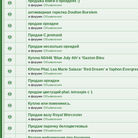
продажа книги о орхидеях :)
в форуме
Объявления
антикварная тарелка Doulton Burslem
в форуме
Объявления
продам орхидеи
в форуме
Объявления
Продам C.jenmanii
в форуме
Объявления
Продам несколько орхидей
в форуме
Объявления
Куплю N0446 ‘Blue July 4th’ x ‘Gaston Bleu
в форуме
Объявления
КУплю Phal. Lea Marie Salazar 'Red Dream' и Yaphon Evergre
в форуме
Объявления
Продаю орхидеи
в форуме
Объявления
продам цветущий рhal. tetraspis с 1
в форуме
Объявления
Куплю или поменяюсь.
в форуме
Объявления
Продам вазу Royal Worcester
в форуме
Объявления
Продам парочку белоцветковых
в форуме
Объявления
Разная информация про башмаки