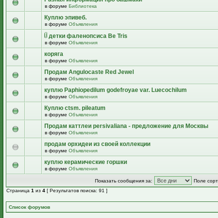
в форуме
Библиотека
Куплю эпивеб.
в форуме
Объявления
детки фаленопсиса Be Tris
в форуме
Объявления
коряга
в форуме
Объявления
Продам Angulocaste Red Jewel
в форуме
Объявления
куплю Paphiopedilum godefroyae var. Luecochilum
в форуме
Объявления
Куплю ctsm. pileatum
в форуме
Объявления
Продам каттлеи persivaliana - предложение для Москвы
в форуме
Объявления
продам орхидеи из своей коллекции
в форуме
Объявления
куплю керамические горшки
в форуме
Объявления
Показать сообщения за:
Поле сорт
Страница
1
из
4
[ Результатов поиска: 91 ]
Список форумов