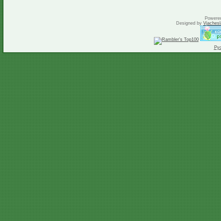
Powere
Designed by
Vjachesl
Ру