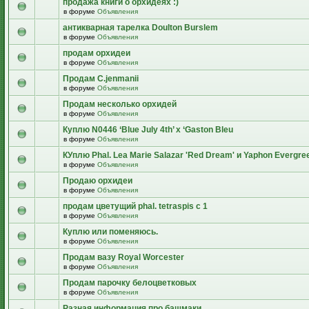
продажа книги о орхидеях :)
в форуме
Объявления
антикварная тарелка Doulton Burslem
в форуме
Объявления
продам орхидеи
в форуме
Объявления
Продам C.jenmanii
в форуме
Объявления
Продам несколько орхидей
в форуме
Объявления
Куплю N0446 ‘Blue July 4th’ x ‘Gaston Bleu
в форуме
Объявления
КУплю Phal. Lea Marie Salazar 'Red Dream' и Yaphon Evergre
в форуме
Объявления
Продаю орхидеи
в форуме
Объявления
продам цветущий рhal. tetraspis с 1
в форуме
Объявления
Куплю или поменяюсь.
в форуме
Объявления
Продам вазу Royal Worcester
в форуме
Объявления
Продам парочку белоцветковых
в форуме
Объявления
Разная информация про башмаки