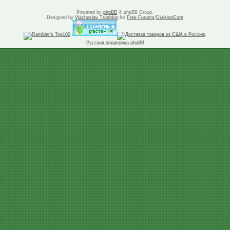
Powered by
phpBB
© phpBB Group.
Designed by
Vjacheslav Trushkin
for
Free Forums
/
DivisionCore
.
Русская поддержка phpBB