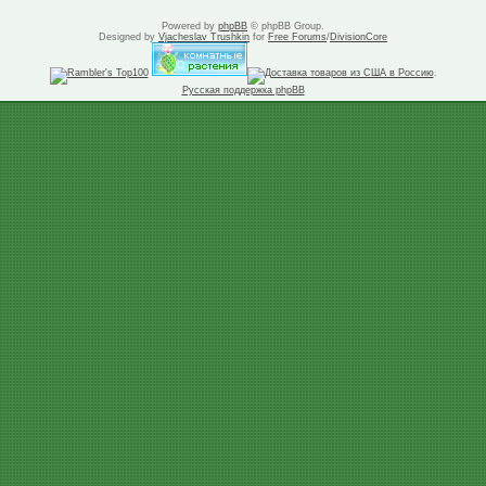
Powered by
phpBB
© phpBB Group.
Designed by
Vjacheslav Trushkin
for
Free Forums
/
DivisionCore
.
Русская поддержка phpBB