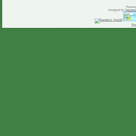
Powere
Designed by
Vjachesl
Ру