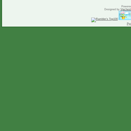
Powere
Designed by
Vjachesl
Ру