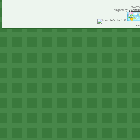
Powere
Designed by
Vjachesl
Ру