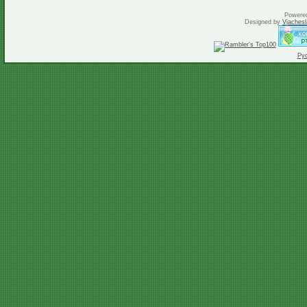
Powere
Designed by
Vjachesl
Ру